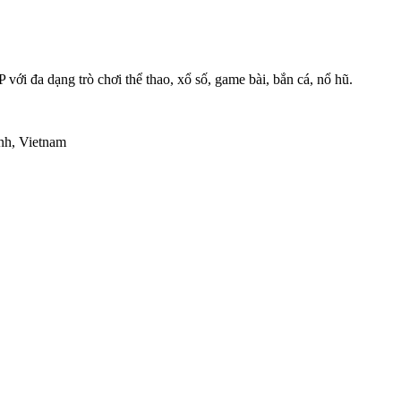
với đa dạng trò chơi thể thao, xổ số, game bài, bắn cá, nổ hũ.
nh, Vietnam