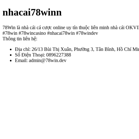
nhacai78winn
78Win là nhà cái cá cược online uy tín thuộc liên minh nhà cái OKVIP 
#78win #78wincasino #nhacai78win #78windev
Thông tin liên hệ:
Địa chỉ: 26/13 Bùi Thị Xuân, Phường 3, Tân Bình, Hồ Chí Mi
Số Điện Thoại: 0896227388
Email: admin@78win.dev